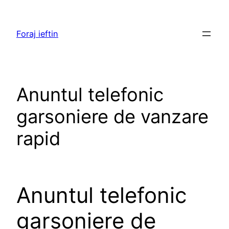
Skip
to
Foraj ieftin
content
Anuntul telefonic
garsoniere de vanzare
rapid
Anuntul telefonic
garsoniere de