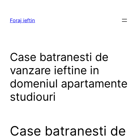
Skip
to
Foraj ieftin
content
Case batranesti de
vanzare ieftine in
domeniul apartamente
studiouri
Case batranesti de