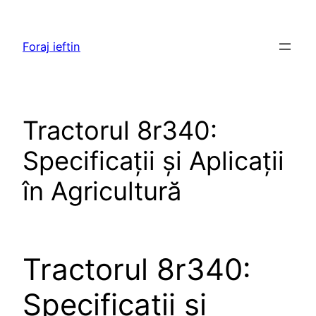
Skip
to
Foraj ieftin
content
Tractorul 8r340:
Specificații și Aplicații
în Agricultură
Tractorul 8r340:
Specificații și