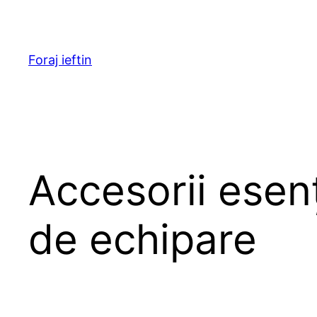
Skip
to
content
Foraj ieftin
Accesorii esenț
de echipare