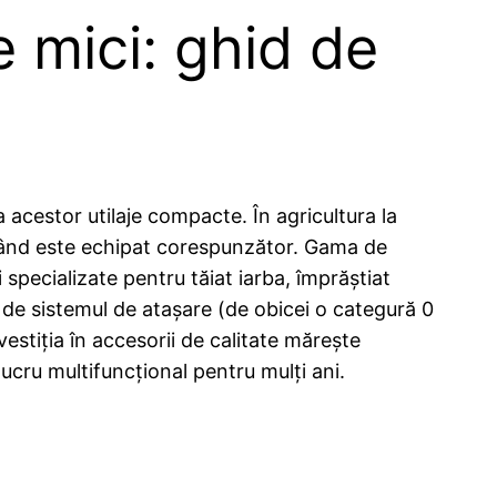
e mici: ghid de
 acestor utilaje compacte. În agricultura la
i când este echipat corespunzător. Gama de
 specializate pentru tăiat iarba, împrăștiat
 de sistemul de atașare (de obicei o categură 0
nvestiția în accesorii de calitate mărește
lucru multifuncțional pentru mulți ani.