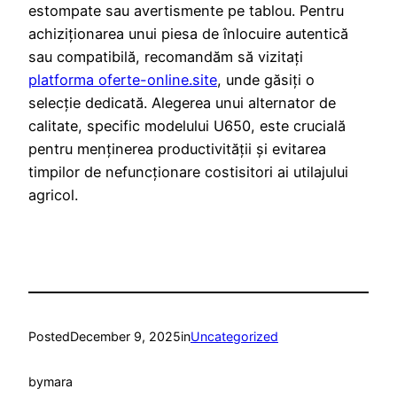
estompate sau avertismente pe tablou. Pentru
achiziționarea unui piesa de înlocuire autentică
sau compatibilă, recomandăm să vizitați
platforma oferte-online.site
, unde găsiți o
selecție dedicată. Alegerea unui alternator de
calitate, specific modelului U650, este crucială
pentru menținerea productivității și evitarea
timpilor de nefuncționare costisitori ai utilajului
agricol.
Posted
December 9, 2025
in
Uncategorized
by
mara