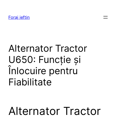
Skip
to
Foraj ieftin
content
Alternator Tractor
U650: Funcție și
Înlocuire pentru
Fiabilitate
Alternator Tractor