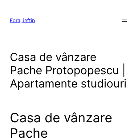
Skip
to
Foraj ieftin
content
Casa de vânzare
Pache Protopopescu |
Apartamente studiouri
Casa de vânzare
Pache