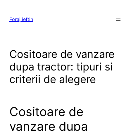
Skip
to
Foraj ieftin
content
Cositoare de vanzare
dupa tractor: tipuri si
criterii de alegere
Cositoare de
vanzare dupa