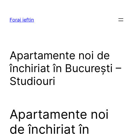
Skip
to
Foraj ieftin
content
Apartamente noi de
închiriat în București –
Studiouri
Apartamente noi
de închiriat în