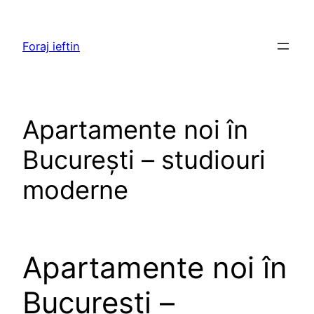
Skip
to
Foraj ieftin
content
Apartamente noi în
București – studiouri
moderne
Apartamente noi în
București –