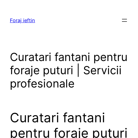
Skip
to
Foraj ieftin
content
Curatari fantani pentru
foraje puturi | Servicii
profesionale
Curatari fantani
pentru foraje puturi