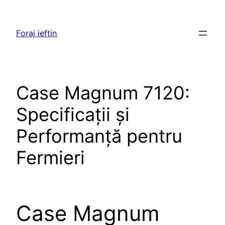
Skip
to
Foraj ieftin
content
Case Magnum 7120:
Specificații și
Performanță pentru
Fermieri
Case Magnum