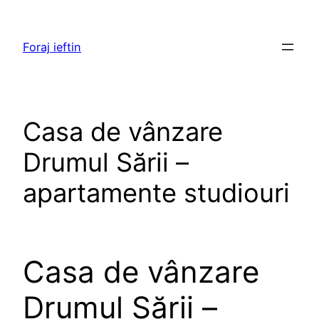
Skip
to
Foraj ieftin
content
Casa de vânzare
Drumul Sării –
apartamente studiouri
Casa de vânzare
Drumul Sării –