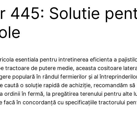
r 445: Solutie pent
ole
cola esentiala pentru intretinerea eficienta a pajistil
pe tractoare de putere medie, aceasta cositoare later
ere populară în rândul fermierilor și al întreprinderilo
care caută o soluție rapidă de achiziție, recomandăm să
 ordinii în fermă, la pregătirea terenului pentru alte l
facă în concordanță cu specificațiile tractorului pen