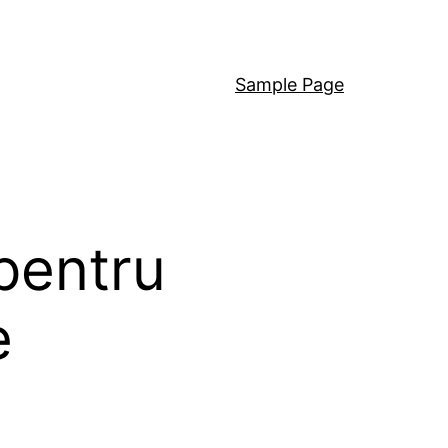
Sample Page
 pentru
e