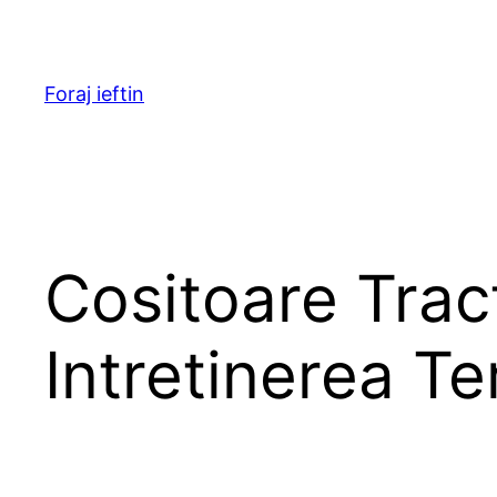
Skip
to
content
Foraj ieftin
Cositoare Trac
Intretinerea Te