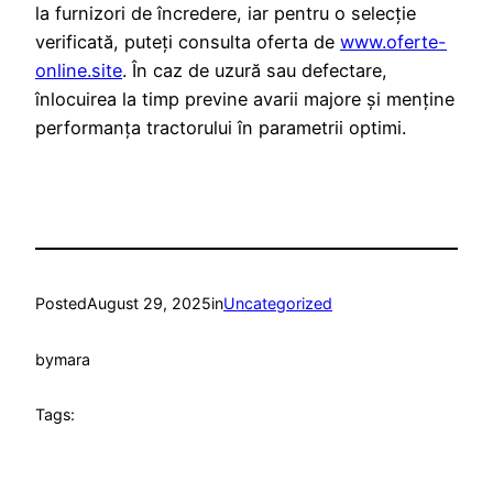
la furnizori de încredere, iar pentru o selecție
verificată, puteți consulta oferta de
www.oferte-
online.site
. În caz de uzură sau defectare,
înlocuirea la timp previne avarii majore și menține
performanța tractorului în parametrii optimi.
Posted
August 29, 2025
in
Uncategorized
by
mara
Tags: