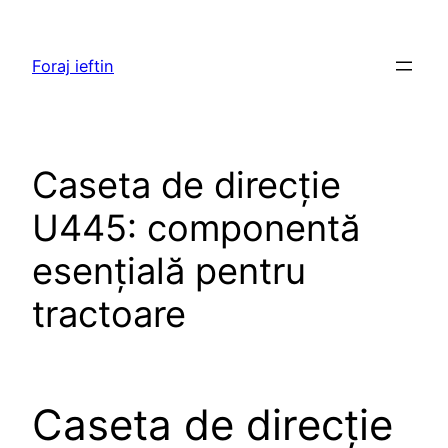
Skip
to
Foraj ieftin
content
Caseta de direcție
U445: componentă
esențială pentru
tractoare
Caseta de direcție