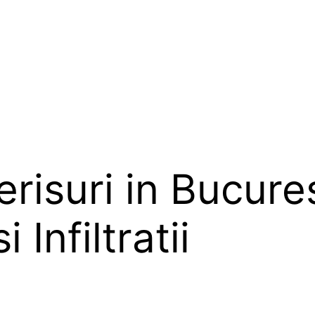
risuri in Bucurest
 Infiltratii