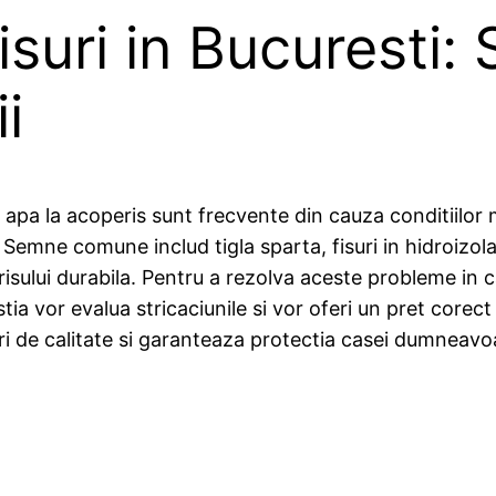
suri in Bucuresti: 
ii
 de apa la acoperis sunt frecvente din cauza conditiilo
 Semne comune includ tigla sparta, fisuri in hidroizola
isului durabila. Pentru a rezolva aceste probleme in c
stia vor evalua stricaciunile si vor oferi un pret corec
rari de calitate si garanteaza protectia casei dumneav