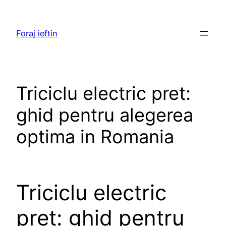
Skip
to
Foraj ieftin
content
Triciclu electric pret:
ghid pentru alegerea
optima in Romania
Triciclu electric
pret: ghid pentru