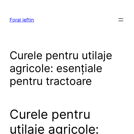
Skip
to
Foraj ieftin
content
Curele pentru utilaje
agricole: esențiale
pentru tractoare
Curele pentru
utilaje agricole: