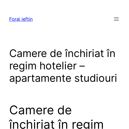
Skip
to
Foraj ieftin
content
Camere de închiriat în
regim hotelier –
apartamente studiouri
Camere de
închiriat în regim