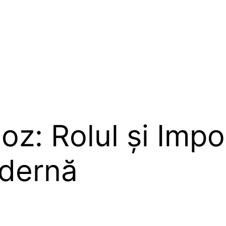
z: Rolul și Impo
odernă