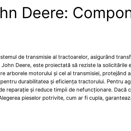
ohn Deere: Compon
e
istemul de transmisie al tractoarelor, asigurând transf
n Deere, este proiectată să reziste la solicitările ex
e arborele motorului și cel al transmisiei, protejând 
pentru durabilitatea și eficiența tractorului. Pentru agr
ri de reparație și reduce timpii de nefuncționare. Da
Alegerea pieselor potrivite, cum ar fi cupla, garante