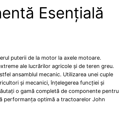
entă Esențială
erul puterii de la motor la axele motoare.
treme ale lucrărilor agricole și de teren greu.
astfel ansamblul mecanic. Utilizarea unei cuple
icultori și mecanici, înțelegerea funcției și
că căutați o gamă completă de componente pentru
ază performanța optimă a tractoarelor John