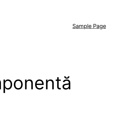
Sample Page
mponentă