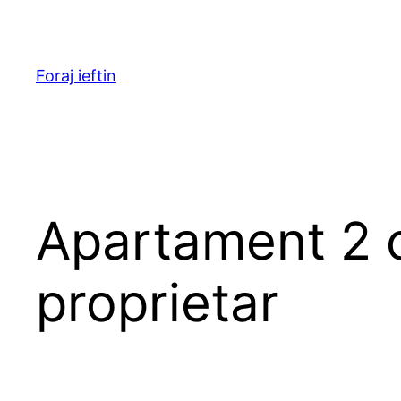
Skip
to
content
Foraj ieftin
Apartament 2 
proprietar