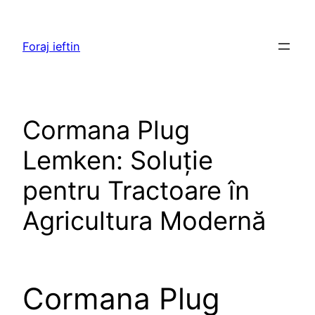
Skip
to
Foraj ieftin
content
Cormana Plug
Lemken: Soluție
pentru Tractoare în
Agricultura Modernă
Cormana Plug