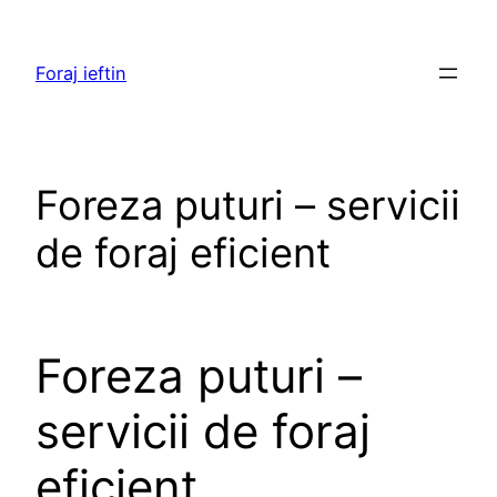
Skip
to
Foraj ieftin
content
Foreza puturi – servicii
de foraj eficient
Foreza puturi –
servicii de foraj
eficient