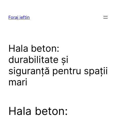
Skip
to
Foraj ieftin
content
Hala beton:
durabilitate și
siguranță pentru spații
mari
Hala beton: