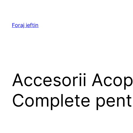
Skip
to
content
Foraj ieftin
Accesorii Acop
Complete pentru