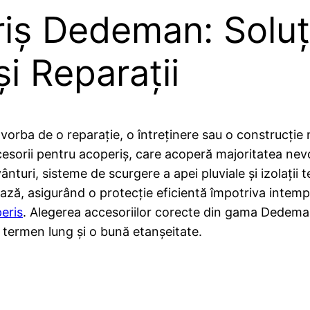
riș Dedeman: Soluț
și Reparații
te vorba de o reparație, o întreținere sau o construcți
orii pentru acoperiș, care acoperă majoritatea nevoil
 vânturi, sisteme de scurgere a apei pluviale și izolaț
bază, asigurând o protecție eficientă împotriva intemper
peris
. Alegerea accesoriilor corecte din gama Dedeman 
e termen lung și o bună etanșeitate.