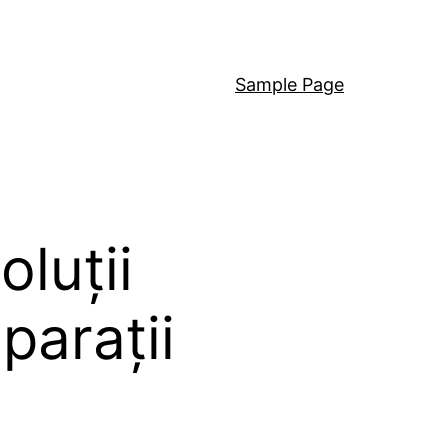
Sample Page
luții
parații