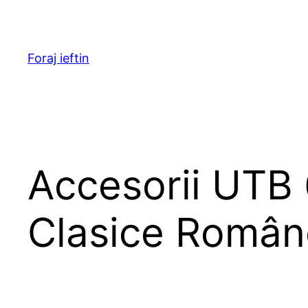
Skip
to
content
Foraj ieftin
Accesorii UTB 
Clasice Român