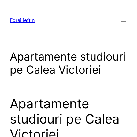
Skip
to
Foraj ieftin
content
Apartamente studiouri
pe Calea Victoriei
Apartamente
studiouri pe Calea
Victoriei