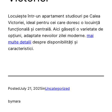
Locuiește într-un apartament studiouri pe Calea
Victoriei, ideal pentru cei care doresc o locuință
funcțională și centrală. Aici găsești o varietate de
opțiuni, adaptate nevoilor zilei moderne.
mai
multe detalii
despre disponibilități și
caracteristici.
Posted
July 21, 2025
in
Uncategorized
by
mara