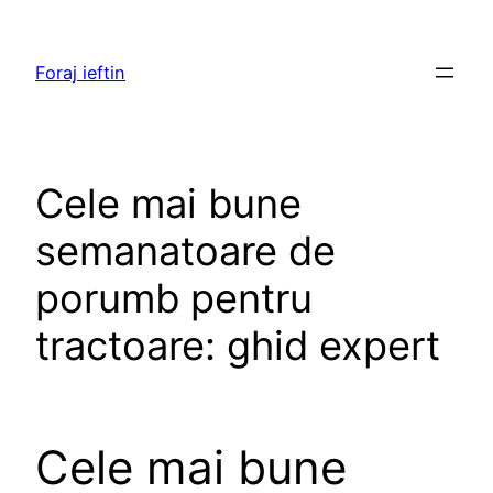
Skip
to
Foraj ieftin
content
Cele mai bune
semanatoare de
porumb pentru
tractoare: ghid expert
Cele mai bune