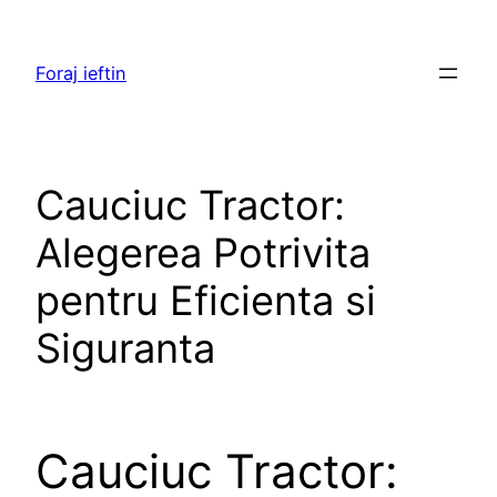
Skip
to
Foraj ieftin
content
Cauciuc Tractor:
Alegerea Potrivita
pentru Eficienta si
Siguranta
Cauciuc Tractor: