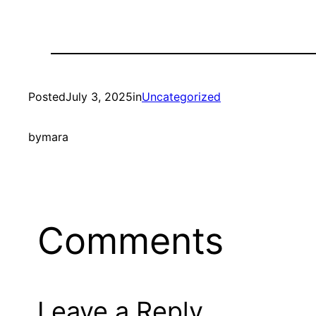
Posted
July 3, 2025
in
Uncategorized
by
mara
Comments
Leave a Reply