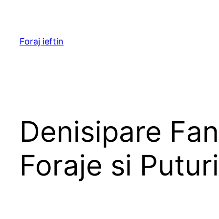
Skip
to
content
Foraj ieftin
Denisipare Fan
Foraje si Puturi