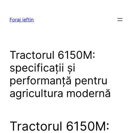
Skip
to
Foraj ieftin
content
Tractorul 6150M:
specificații și
performanță pentru
agricultura modernă
Tractorul 6150M: