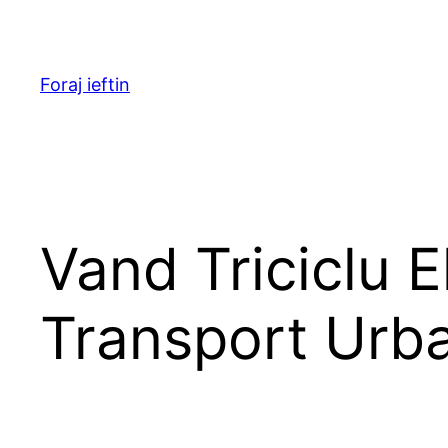
Skip
to
content
Foraj ieftin
Vand Triciclu E
Transport Urb