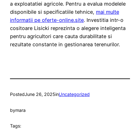
a exploatatiei agricole. Pentru a evalua modelele
disponibile si specificatiile tehnice,
mai multe
informatii pe oferte-online.site
. Investitia intr-o
cositoare Lisicki reprezinta o alegere inteligenta
pentru agricultori care cauta durabilitate si
rezultate constante in gestionarea terenurilor.
Posted
June 26, 2025
in
Uncategorized
by
mara
Tags: