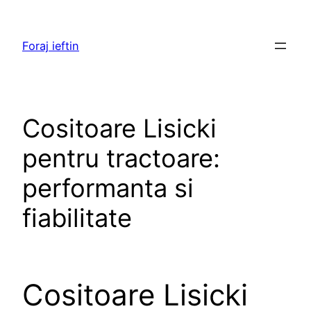
Skip
to
Foraj ieftin
content
Cositoare Lisicki
pentru tractoare:
performanta si
fiabilitate
Cositoare Lisicki