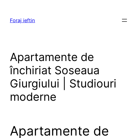
Skip
to
Foraj ieftin
content
Apartamente de
închiriat Soseaua
Giurgiului | Studiouri
moderne
Apartamente de