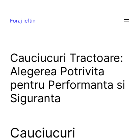
Skip
to
Foraj ieftin
content
Cauciucuri Tractoare:
Alegerea Potrivita
pentru Performanta si
Siguranta
Cauciucuri