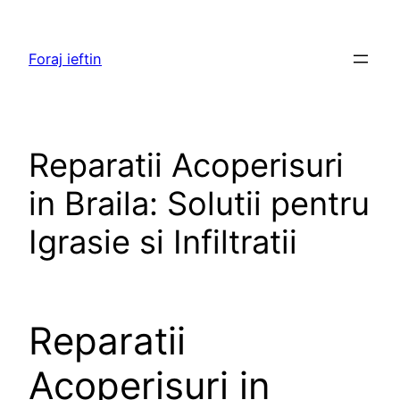
Skip
to
Foraj ieftin
content
Reparatii Acoperisuri
in Braila: Solutii pentru
Igrasie si Infiltratii
Reparatii
Acoperisuri in