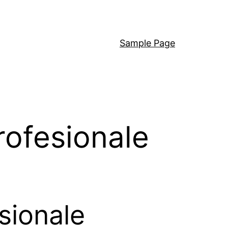
Sample Page
rofesionale
esionale