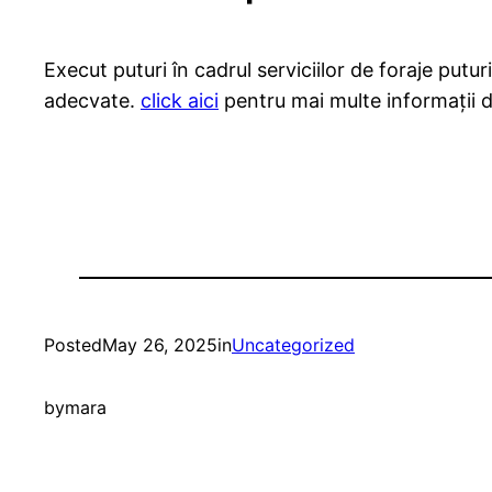
Execut puturi în cadrul serviciilor de foraje putur
adecvate.
click aici
pentru mai multe informații d
Posted
May 26, 2025
in
Uncategorized
by
mara