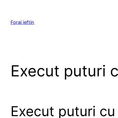
Skip
to
content
Foraj ieftin
Execut puturi c
Execut puturi cu 