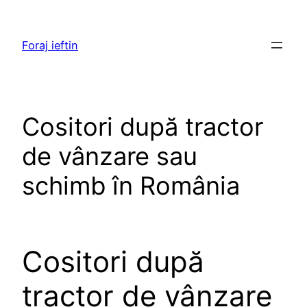
Skip
to
Foraj ieftin
content
Cositori după tractor
de vânzare sau
schimb în România
Cositori după
tractor de vânzare