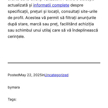
actualizată și
informatii complete
despre
specificații, prețuri și locații, consultați site-urile
de profil. Acestea vă permit să filtrați anunțurile
după stare, marcă sau preț, facilitând achiziția
sau schimbul unui utilaj care să vă îndeplinească
cerințele.
Posted
May 22, 2025
in
Uncategorized
by
mara
Tags: