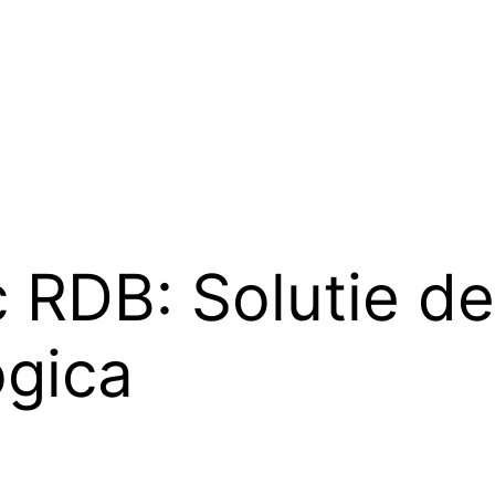
ic RDB: Solutie d
ogica