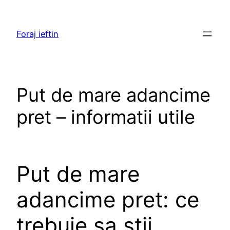
Skip
to
Foraj ieftin
content
Put de mare adancime
pret – informatii utile
Put de mare
adancime pret: ce
trebuie sa stii