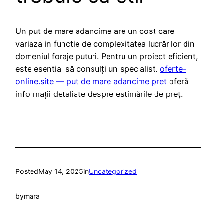
Un put de mare adancime are un cost care
variaza in functie de complexitatea lucrărilor din
domeniul foraje puturi. Pentru un proiect eficient,
este esential să consulți un specialist.
oferte-
online.site — put de mare adancime pret
oferă
informații detaliate despre estimările de preț.
Posted
May 14, 2025
in
Uncategorized
by
mara