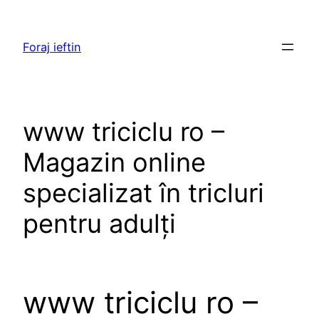
Skip
to
Foraj ieftin
content
www triciclu ro –
Magazin online
specializat în tricluri
pentru adulți
www triciclu ro –