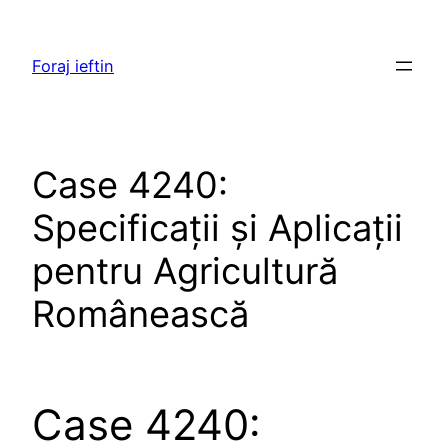
Skip
to
Foraj ieftin
content
Case 4240:
Specificații și Aplicații
pentru Agricultură
Românească
Case 4240: