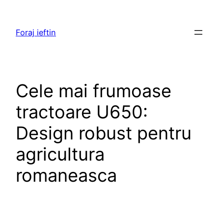
Skip
to
Foraj ieftin
content
Cele mai frumoase
tractoare U650:
Design robust pentru
agricultura
romaneasca