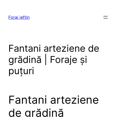
Skip
to
Foraj ieftin
content
Fantani arteziene de
grădină | Foraje și
puțuri
Fantani arteziene
de grădină