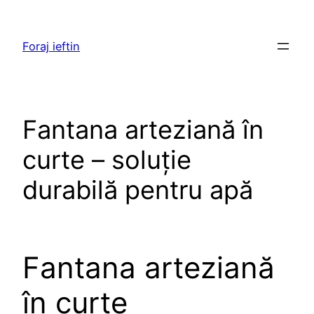
Skip
to
Foraj ieftin
content
Fantana arteziană în
curte – soluție
durabilă pentru apă
Fantana arteziană
în curte