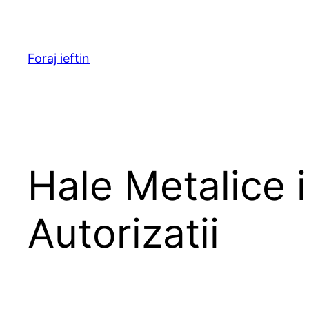
Skip
to
content
Foraj ieftin
Hale Metalice i
Autorizatii