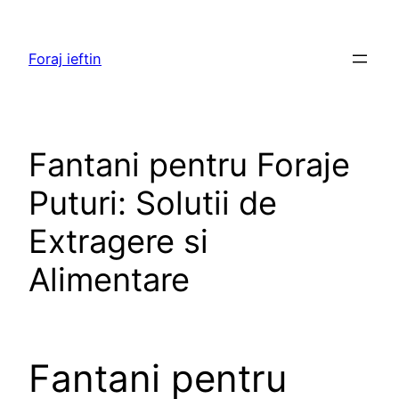
Skip
to
Foraj ieftin
content
Fantani pentru Foraje
Puturi: Solutii de
Extragere si
Alimentare
Fantani pentru