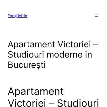
Skip
to
Foraj ieftin
content
Apartament Victoriei –
Studiouri moderne in
București
Apartament
Victoriei – Studiouri