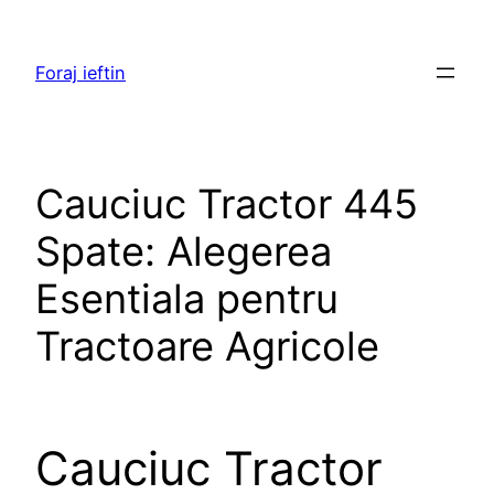
Skip
to
Foraj ieftin
content
Cauciuc Tractor 445
Spate: Alegerea
Esentiala pentru
Tractoare Agricole
Cauciuc Tractor