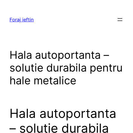
Skip
to
Foraj ieftin
content
Hala autoportanta –
solutie durabila pentru
hale metalice
Hala autoportanta
– solutie durabila